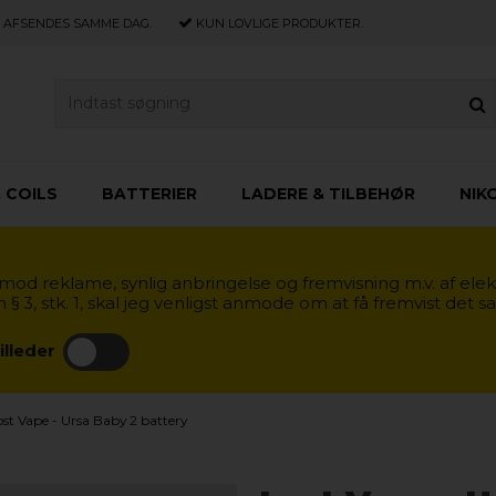
E, AFSENDES SAMME DAG.
KUN LOVLIGE PRODUKTER.
 COILS
BATTERIER
LADERE & TILBEHØR
NIK
od reklame, synlig anbringelse og fremvisning m.v. af elek
3, stk. 1, skal jeg venligst anmode om at få fremvist det 
illeder
ost Vape - Ursa Baby 2 battery