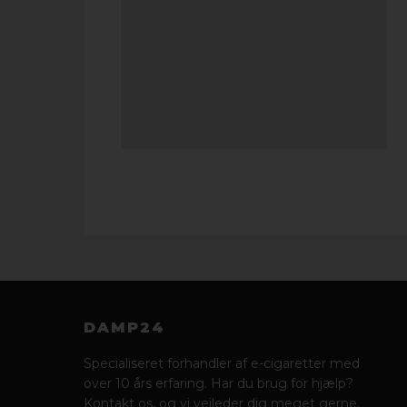
DAMP24
Specialiseret forhandler af e-cigaretter med
over 10 års erfaring. Har du brug for hjælp?
Kontakt os, og vi vejleder dig meget gerne.