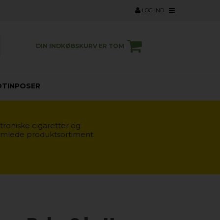
LOG IND
DIN INDKØBSKURV ER TOM
OTINPOSER
troniske cigaretter og
samlede produktsortiment.