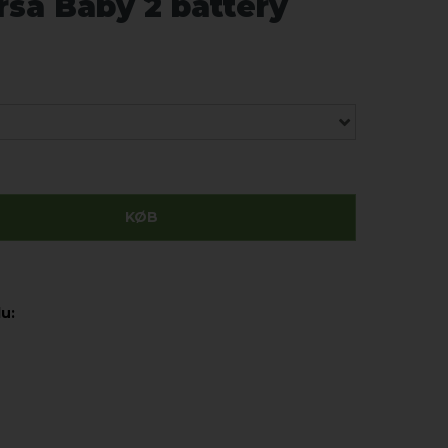
rsa Baby 2 battery
KØB
u: