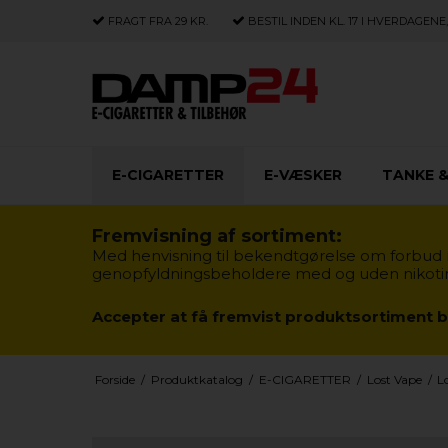
FRAGT FRA 29 KR.
BESTIL INDEN KL. 17 I HVERDAGEN
E-CIGARETTER
E-VÆSKER
TANKE &
Fremvisning af sortiment:
Med henvisning til bekendtgørelse om forbud m
genopfyldningsbeholdere med og uden nikotin § 
Accepter at få fremvist produktsortiment b
Forside
/
Produktkatalog
/
E-CIGARETTER
/
Lost Vape
/
L