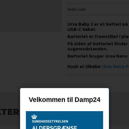
Beskrivelse
Ursa Baby 2 er et batteri 
USB-C kabel.
Batteriet er fremstillet i p
På siden af batteriet finder
sugemodstanden.
Batteriet bruger Ursa Nano
Husk at tilkøbe
Ursa Nano 
Velkommen til Damp24
KTER