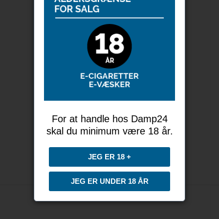
Lost Vape - Ursa nano pods 0.6 ohm (3 stk)
For at handle hos Damp24
skal du minimum være 18 år.
JEG ER 18 +
JEG ER UNDER 18 ÅR
Lost Vape - Ursa Baby Pro battery