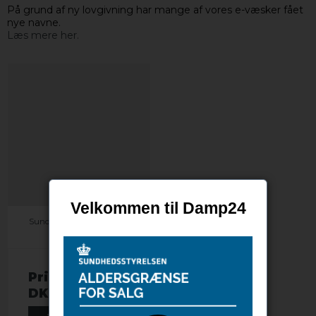
På grund af ny lovgivning har mange af vores e-væsker fået
nye navne.
Læs mere her.
Velkommen til Damp24
Sundbygaard - Blue Mist
(Menthol)
Pris fra
30,00
DKK