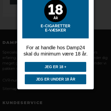
VIS PRODUKT
DAMP24
For at handle hos Damp24
Specialiseret forhandler af e-cigaretter med over 10 års
skal du minimum være 18 år.
erfaring. Har du brug for hjælp? Kontakt os, og vi vejleder dig
meget gerne. Bestil inden kl. 17 i hverdagene, så afsender vi
JEG ER 18 +
pakken samme dag.
JEG ER UNDER 18 ÅR
CVR-nummer
:
34879303
Sitemap
KUNDESERVICE