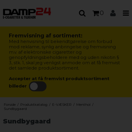
0
Fremvisning af sortiment:
Med henvisning til bekendtgørelse om forbud
mod reklame, synlig anbringelse og fremvisning
m.v. af elektroniske cigaretter og
genopfyldningsbeholdere med og uden nikotin §
3, stk. 1, skal jeg venligst anmode om at få fremvist
det samlede produktsortiment.
Accepter at få fremvist produktsortiment
billeder
Forside
/
Produktkatalog
/
E-VÆSKER
/
Menthol
/
Sundbygaard
Sundbygaard