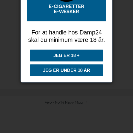
For at handle hos Damp24
skal du minimum være 18 år.
JEG ER 18 +
JEG ER UNDER 18 ÅR
Velo - No 14 Navy Moon 4