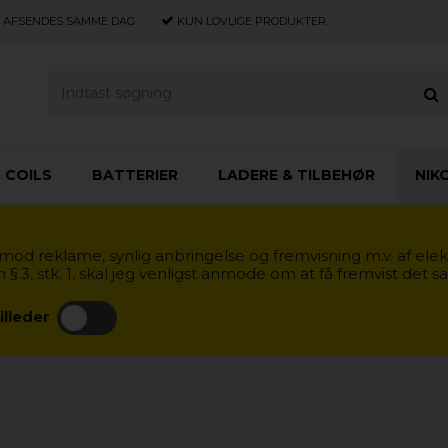
E, AFSENDES SAMME DAG.
KUN LOVLIGE PRODUKTER.
 COILS
BATTERIER
LADERE & TILBEHØR
NIK
od reklame, synlig anbringelse og fremvisning m.v. af elek
3, stk. 1, skal jeg venligst anmode om at få fremvist det 
illeder