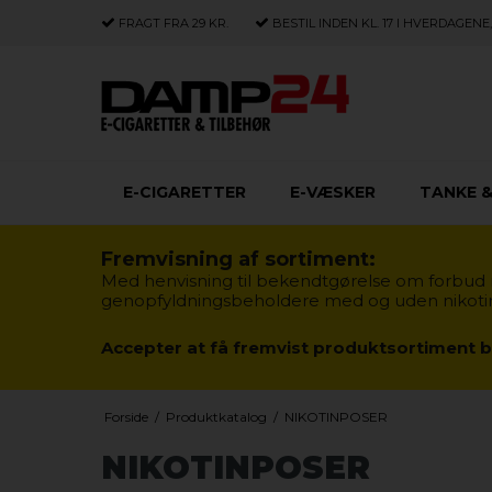
FRAGT FRA 29 KR.
BESTIL INDEN KL. 17 I HVERDAGEN
E-CIGARETTER
E-VÆSKER
TANKE &
Fremvisning af sortiment:
Med henvisning til bekendtgørelse om forbud m
genopfyldningsbeholdere med og uden nikotin § 
Accepter at få fremvist produktsortiment b
Forside
/
Produktkatalog
/
NIKOTINPOSER
NIKOTINPOSER