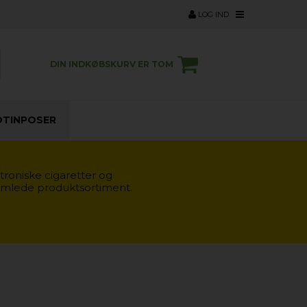
LOG IND
DIN INDKØBSKURV ER TOM
OTINPOSER
troniske cigaretter og
samlede produktsortiment.