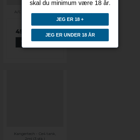
skal du minimum være 18 år.
A/C lader til USB-Kabel
JEG ER 18 +
45,00 DKK
JEG ER UNDER 18 ÅR
VIS PRODUKT
Kangertech - Ce4 tank,
2ml (3 stk.)