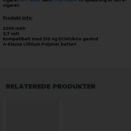
cigaret
A/C lader
samt
USB-kabel
til opladning af din e-
cigaret.
Produkt info:
2200 mAh
3,7 volt
Kompatibelt med 510 og ECHO/eGo gevind
A-Klasse Lithium Polymer batteri
RELATEREDE PRODUKTER